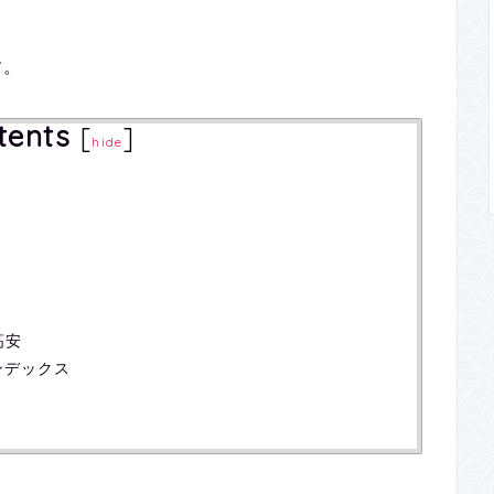
す。
tents
[
]
hide
高安
+インデックス