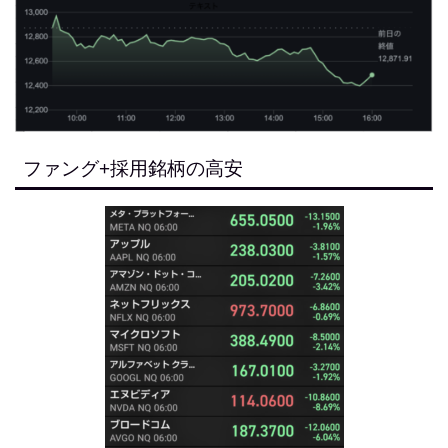
ファング+採用銘柄の高安