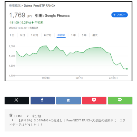
HOME
未分類
【新NISA】3.04FANG+の見通し｜iFreeNEXT FANG+大暴落の値動きに！エヌ
ビディアはどうした！？