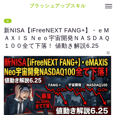
ブラッシュアップスキル
株
新NISA【iFreeNEXT FANG+】・ｅＭ
ＡＸＩＳ Ｎｅｏ宇宙開発ＮＡＳＤＡＱ
１００全て下落！ 値動き解説6.25