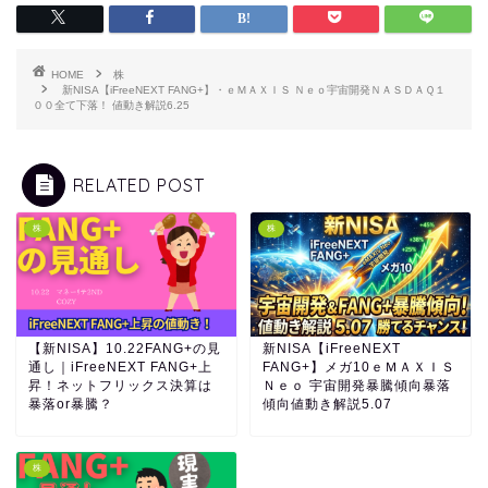
HOME
株
新NISA【iFreeNEXT FANG+】・ｅＭＡＸＩＳ Ｎｅｏ宇宙開発ＮＡＳＤＡＱ１
００全て下落！ 値動き解説6.25
RELATED POST
株
株
【新NISA】10.22FANG+の見
新NISA【iFreeNEXT
通し｜iFreeNEXT FANG+上
FANG+】メガ10ｅＭＡＸＩＳ
昇！ネットフリックス決算は
Ｎｅｏ 宇宙開発暴騰傾向暴落
暴落or暴騰？
傾向値動き解説5.07
株