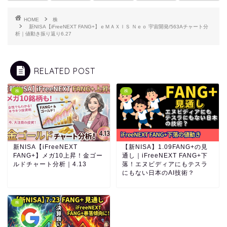
HOME
株
新NISA【iFreeNEXT FANG+】ｅＭＡＸＩＳ Ｎｅｏ 宇宙開発/563Aチャート分
析｜値動き振り返り6.27
RELATED POST
株
株
新NISA【iFreeNEXT
【新NISA】1.09FANG+の見
FANG+】メガ10上昇！金ゴー
通し｜iFreeNEXT FANG+下
ルドチャート分析｜4.13
落！エヌビディアにもテスラ
にもない日本のAI技術？
株