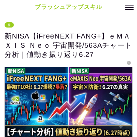
ブラッシュアップスキル
株
新NISA【iFreeNEXT FANG+】ｅＭＡ
ＸＩＳ Ｎｅｏ 宇宙開発/563Aチャート
分析｜値動き振り返り6.27