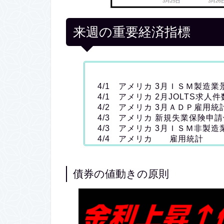
来週の重要経済指標
4/1 アメリカ 3月ＩＳＭ製造業
4/1 アメリカ 2月JOLTS求人件
4/2 アメリカ 3月ＡＤＰ雇用統
4/3 アメリカ 新規失業保険申
4/3 アメリカ 3月ＩＳＭ非製
4/4 アメリカ 雇用統計
債券の値動きの原則