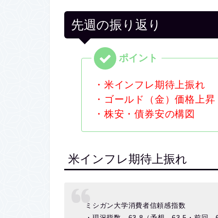
先週の振り返り
・米インフレ期待上振れ
・ゴールド（金）価格上昇
・株安・債券安の構図
米インフレ期待上振れ
ミシガン大学消費者信頼感指数
・現況指数 63.8（予想 63.5・前回 6