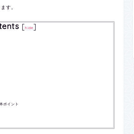
きます。
tents
[
]
hide
基本ポイント