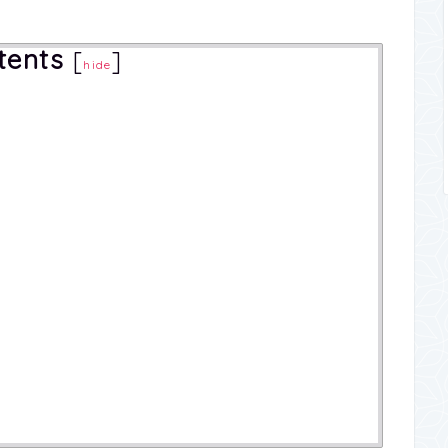
tents
[
]
hide