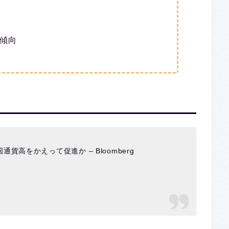
傾向
高をかえって促進か – Bloomberg