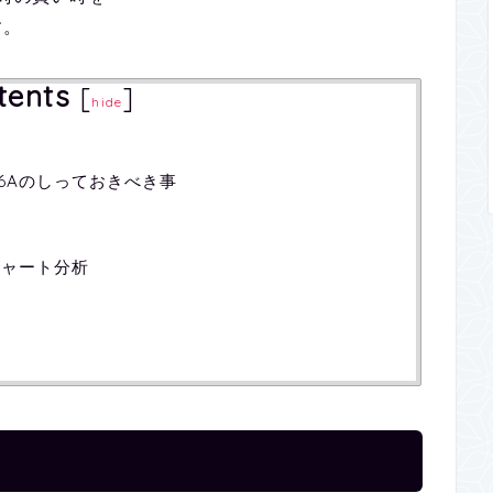
す。
tents
[
]
hide
ド316Aのしっておきべき事
A】チャート分析