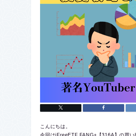
こんにちは。
今回はiFreeETF FANG+【316A】の