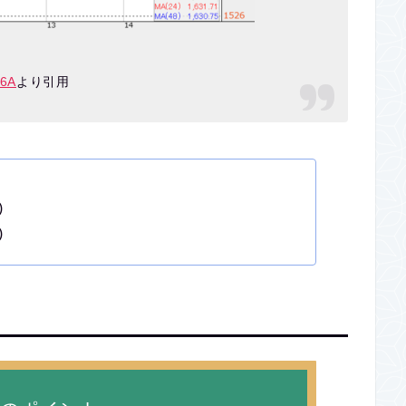
16A
より引用
)
)