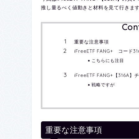
推し量るべく値動きと材料を見て行きま
Con
重要な注意事項
iFreeETF FANG+ コー
こちらにも注目
iFreeETF FANG+【316
戦略ですが
重要な注意事項