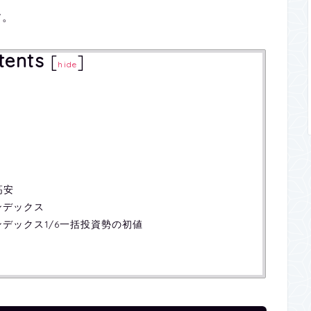
す。
tents
[
]
hide
高安
+インデックス
G+インデックス1/6一括投資勢の初値