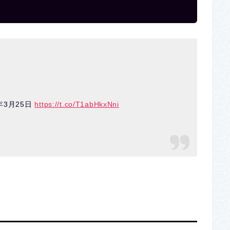
年3月25日
https://t.co/T1abHkxNni