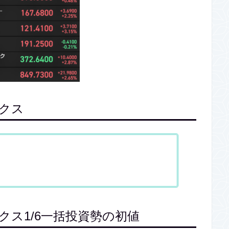
ックス
ンデックス1/6一括投資勢の初値