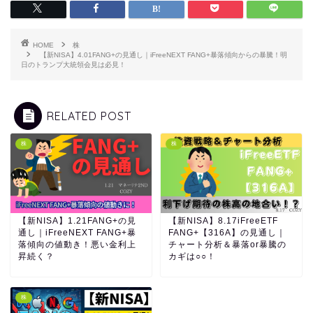
HOME
株
【新NISA】4.01FANG+の見通し｜iFreeNEXT FANG+暴落傾向からの暴騰！明
日のトランプ大統領会見は必見！
RELATED POST
株
株
【新NISA】1.21FANG+の見
【新NISA】8.17iFreeETF
通し｜iFreeNEXT FANG+暴
FANG+【316A】の見通し｜
落傾向の値動き！悪い金利上
チャート分析＆暴落or暴騰の
昇続く？
カギは○○！
株