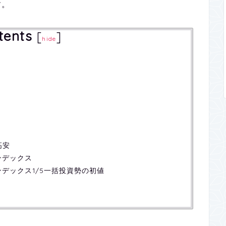
す。
tents
[
]
hide
高安
+インデックス
G+インデックス1/5一括投資勢の初値