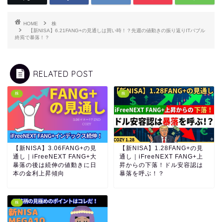
HOME
株
【新NISA】6.21FANG+の見通しは買い時！？先週の値動きの振り返りITバブル
終焉で暴落！？
RELATED POST
株
株
【新NISA】3.06FANG+の見
【新NISA】1.28FANG+の見
通し｜iFreeNEXT FANG+大
通し｜iFreeNEXT FANG+上
暴落の後は続伸の値動きに日
昇からの下落！ドル安容認は
本の金利上昇傾向
暴落を呼ぶ！？
株