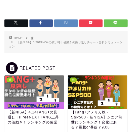
HOME
株
【新NISA】6.29FANG+の買い時｜値動きの振り返りチャート分析シミュレーシ
ョン
RELATED POST
株
株
【新NISA】4.14FANG+の見
【Fang+アメリカ株・
通し｜iFreeNEXT FANG上昇
S&P500・新NISA】シニア前
の値動き！ランキングの確認
世代ランキング！変化はあ
る？暴騰or暴落？9.08