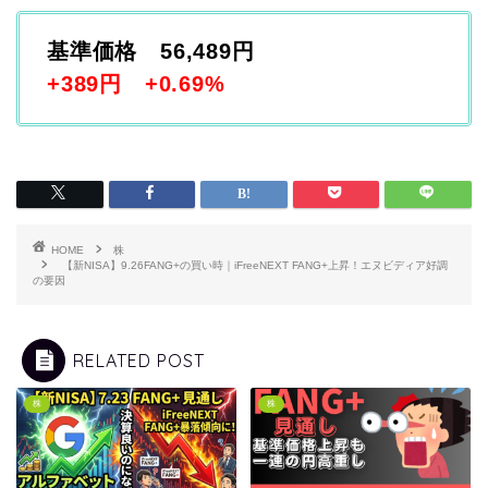
基準価格 56,489円
+389円 +0.69%
HOME
株
【新NISA】9.26FANG+の買い時｜iFreeNEXT FANG+上昇！エヌビディア好調
の要因
RELATED POST
株
株