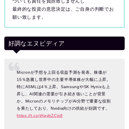
ついても責任を負担致しませんし
最終的な投資の意思決定は、ご自身の判断でお
願い致します。
好調なエヌビディア
Micronが予想を上回る収益予測を発表。株価が
15％急騰し世界中の主要半導体株が大幅に上昇。
特にASMLは4％上昇。SamsungやSK Hynixも上
昇し、AI関連の需要が引き続き強いことが背景
か。MicronのメモリチップがAI分野で重要な役割
を果たしており、Nvidia向けの供給が好調です。
https://t.co/jHaybZCjs8