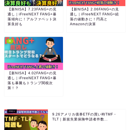
【新NISA】7.23FANG+の見
【新NISA】2.06FANG+の見
通し｜iFreeNEXT FANG+暴
通し｜iFreeNEXT FANG+続
落傾向に！アルファベット決
落の値動きに！円高と
算良好も
Amazonの決算
株
【新NISA】4.02FANG+の見
通し｜iFreeNEXT FANG+暴
落も暴騰もトランプ関税次
第！？
9.26アメリカ債券ETFの買い時TMF・
TLT｜新規失業保険申請者件数...