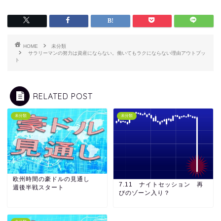
HOME
未分類
サラリーマンの努力は資産にならない。働いてもラクにならない理由アウトプッ
ト
RELATED POST
未分類
未分類
欧州時間の豪ドルの見通し
7.11 ナイトセッション 再
週後半戦スタート
びのゾーン入り？