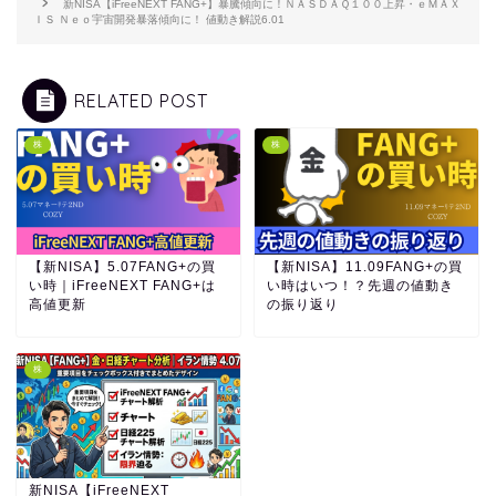
新NISA【iFreeNEXT FANG+】暴騰傾向に！ＮＡＳＤＡＱ１００上昇・ｅＭＡＸ
ＩＳ Ｎｅｏ宇宙開発暴落傾向に！ 値動き解説6.01
RELATED POST
株
株
【新NISA】5.07FANG+の買
【新NISA】11.09FANG+の買
い時｜iFreeNEXT FANG+は
い時はいつ！？先週の値動き
高値更新
の振り返り
株
新NISA【iFreeNEXT