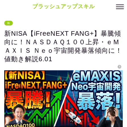
ブラッシュアップスキル
株
新NISA【iFreeNEXT FANG+】暴騰傾
向に！ＮＡＳＤＡＱ１００上昇・ｅＭ
ＡＸＩＳ Ｎｅｏ宇宙開発暴落傾向に！
値動き解説6.01