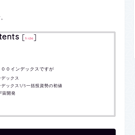
す。
tents
[
]
hide
１００インデックスですが
+インデックス
G+インデックス1/5一括投資勢の初値
宇宙開発