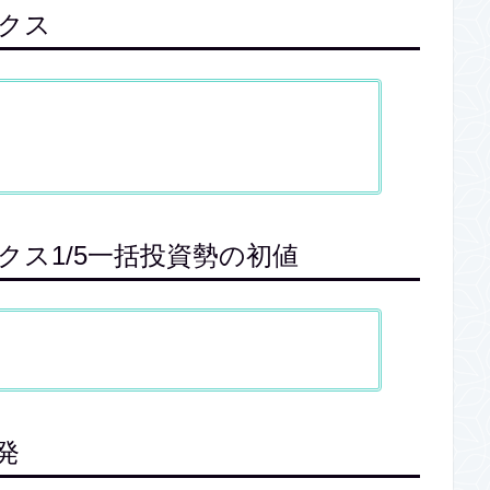
ックス
ンデックス1/5一括投資勢の初値
発