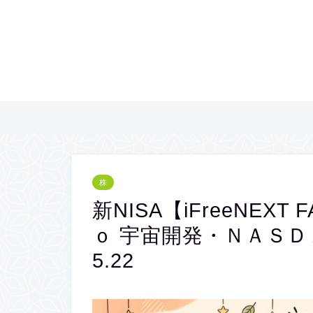
株
新NISA【iFreeNEX
ｏ 宇宙開発・ＮＡＳ
5.22