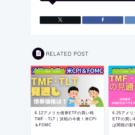
RELATED POST
アメリカ国債（米国債）
アメリカ国債（米
6.12アメリカ債券ETFの買い時
6.25アメ
TMF・TLT｜決戦の今夜！米CPI
ETFの買い
＆FOMC
は関税の影