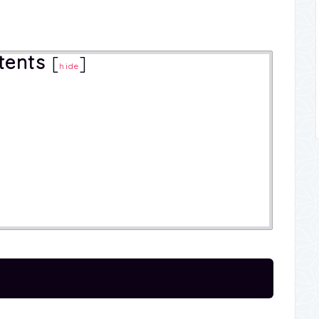
tents
[
]
hide