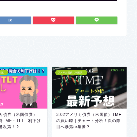
国債）
アメリカ国債（米国債）
リカ債券（米国債券）
3.02アメリカ債券（米国債）TMF
時TMF・TLT｜利下げ
の買い時｜チャート分析！次の節
響次第！？
目へ暴落or暴騰？