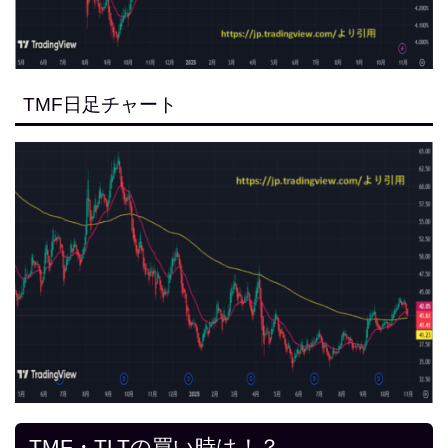
TMF日足チャート
TMF・TLTの買い時は！？