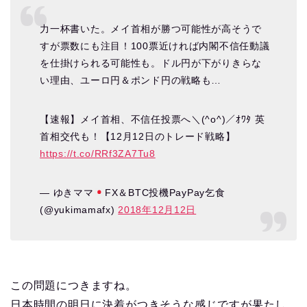
力一杯書いた。メイ首相が勝つ可能性が高そうで
すが票数にも注目！100票近ければ内閣不信任動議
を仕掛けられる可能性も。ドル円が下がりきらな
い理由、ユーロ円＆ポンド円の戦略も…
【速報】メイ首相、不信任投票へ＼(^o^)／ｵﾜﾀ 英
首相交代も！【12月12日のトレード戦略】
https://t.co/RRf3ZA7Tu8
— ゆきママ
FX＆BTC投機PayPay乞食
(@yukimamafx)
2018年12月12日
この問題につきますね。
日本時間の明日に決着がつきそうな感じですが果たし