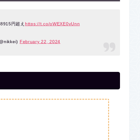
915円超え
https://t.co/oWEXE0vUnn
ikkei)
February 22, 2024