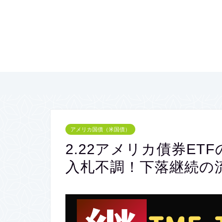
アメリカ国債（米国債）
2.22アメリカ債券ETF
入札不調！下落継続の