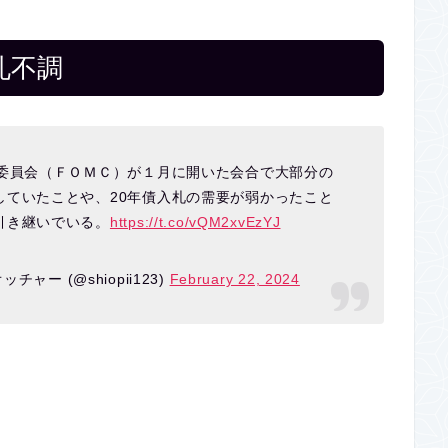
札不調
場委員会（ＦＯＭＣ）が１月に開いた会合で大部分の
していたことや、20年債入札の需要が弱かったこと
引き継いでいる。
https://t.co/vQM2xvEzYJ
チャー (@shiopii123)
February 22, 2024