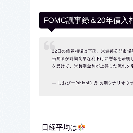
FOMC議事録＆20年債入
22日の債券相場は下落。米連邦公開市
当局者が時期尚早な利下げに懸念を表明
を受けて、米長期金利が上昇した流れを
— しおぴー(shiopii) @ 長期シナリオウオッ
日経平均は