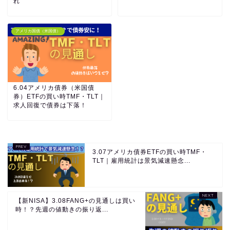
れ
アメリカ国債（米国債）
6.04アメリカ債券（米国債
券）ETFの買い時TMF・TLT｜
求人回復で債券は下落！
3.07アメリカ債券ETFの買い時TMF・
TLT｜雇用統計は景気減速懸念...
【新NISA】3.08FANG+の見通しは買い
時！？先週の値動きの振り返...