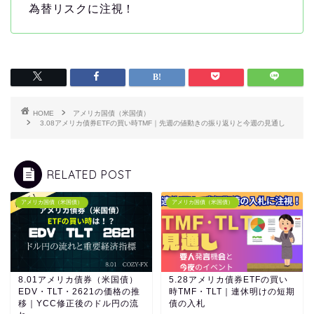
為替リスクに注視！
HOME
アメリカ国債（米国債）
3.08アメリカ債券ETFの買い時TMF｜先週の値動きの振り返りと今週の見通し
RELATED POST
アメリカ国債（米国債）
アメリカ国債（米国債）
8.01アメリカ債券（米国債）
5.28アメリカ債券ETFの買い
EDV・TLT・2621の価格の推
時TMF・TLT｜連休明けの短期
移｜YCC修正後のドル円の流
債の入札