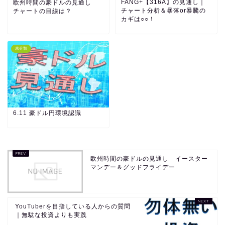
FANG+【316A】の見通し｜
欧州時間の豪ドルの見通し
チャート分析＆暴落or暴騰の
チャートの目線は？
カギは○○！
未分類
6.11 豪ドル円環境認識
欧州時間の豪ドルの見通し イースター
マンデー＆グッドフライデー
YouTuberを目指している人からの質問
｜無駄な投資よりも実践