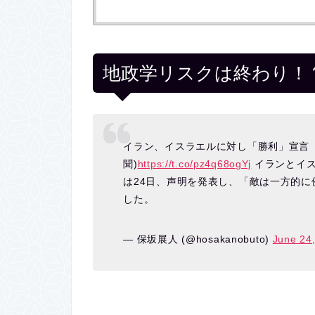
地政学リスクは終わり！
イラン、イスラエルに対し「勝利」宣言
聞)
https://t.co/pz4q68ogYj
イランとイス
は24日、声明を発表し、「敵は一方的
した。
— 保坂展人 (@hosakanobuto)
June 24