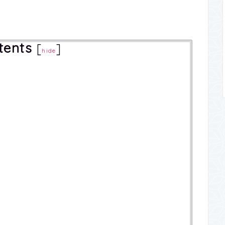
。
tents
[
]
hide