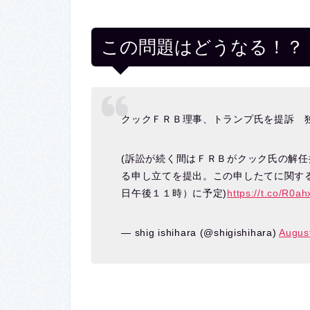
この問題はどうなる！？
クックＦＲＢ理事、トランプ氏を提訴 
(訴訟が続く間はＦＲＢがクック氏の解
る申し立てを提出。この申したてに関す
日午後１１時）に予定)
https://t.co/R0a
— shig ishihara (@shigishihara)
Augus