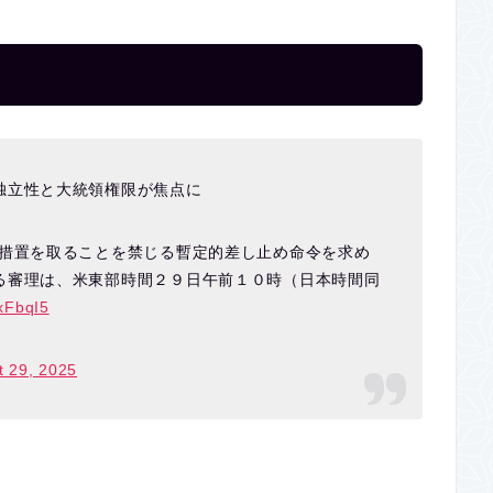
独立性と大統領権限が焦点に
任措置を取ることを禁じる暫定的差し止め命令を求め
る審理は、米東部時間２９日午前１０時（日本時間同
hxFbqI5
t 29, 2025