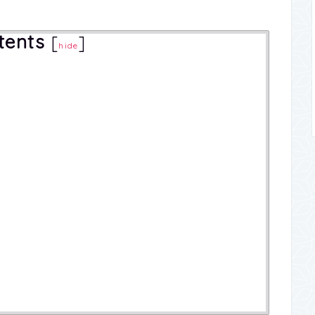
tents
[
]
hide