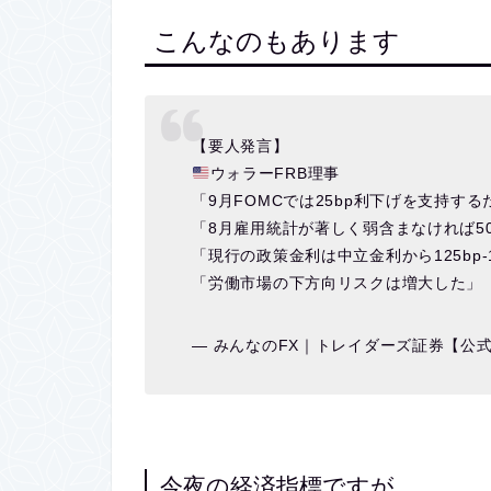
こんなのもあります
【要人発言】
ウォラーFRB理事
「9月FOMCでは25bp利下げを支持する
「8月雇用統計が著しく弱含まなければ5
「現行の政策金利は中立金利から125bp
「労働市場の下方向リスクは増大した」
— みんなのFX｜トレイダーズ証券【公式】 
今夜の経済指標ですが