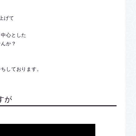
上げて
を中心とした
せんか？
待ちしております。
すが