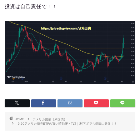
投資は自己責任で！！
HOME
アメリカ国債（米国債）
9.20アメリカ債券ETFの買い時TMF・TLT｜利下げでも暴落に発展！？