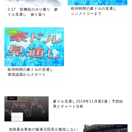
欧州時間の豪ドルの見通し
2.17 投機筋のポジ獲り 豪
シンメトリーまで
ドル見通し 振り返り
未分類
欧州時間の豪ドルの見通し
環境認識からスタート
豪ドル見通し2019年11月第2週｜予想結
果とチャート分析
池袋暴走事故の飯塚元院長が服役しない