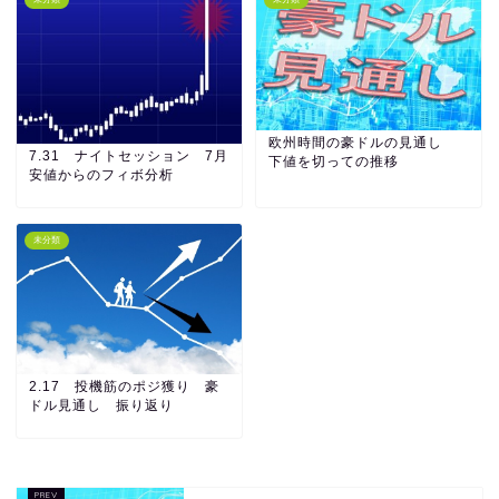
欧州時間の豪ドルの見通し
7.31 ナイトセッション 7月
下値を切っての推移
安値からのフィボ分析
未分類
2.17 投機筋のポジ獲り 豪
ドル見通し 振り返り