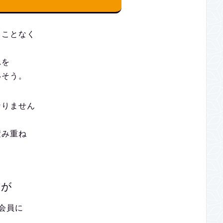
ることなく
れを
いそう。
なりません
積み重ね
すが
会員に