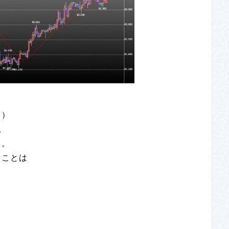
。）
。
中。
くことは