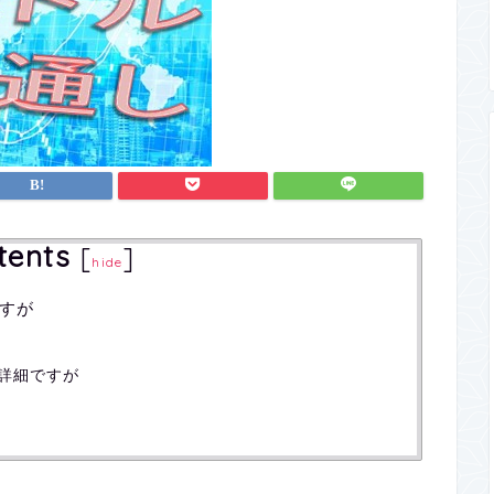
tents
[
]
hide
すが
詳細ですが