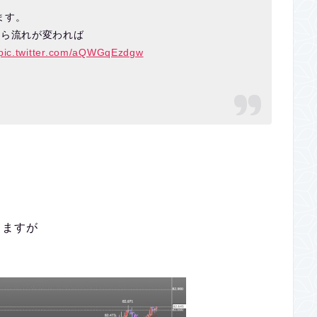
ます。
から流れが変われば
pic.twitter.com/aQWGqEzdgw
りますが
。