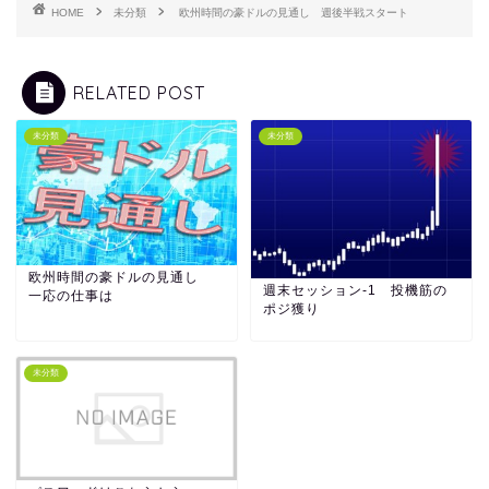
HOME
未分類
欧州時間の豪ドルの見通し 週後半戦スタート
RELATED POST
未分類
未分類
欧州時間の豪ドルの見通し
週末セッション-1 投機筋の
一応の仕事は
ポジ獲り
未分類