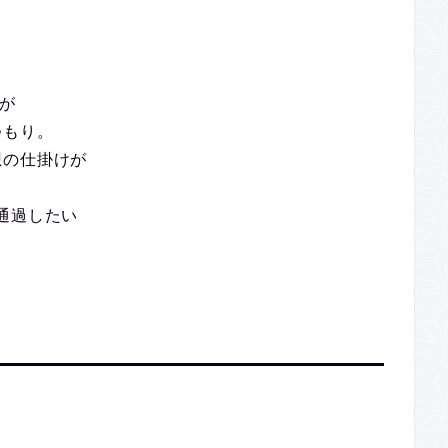
すが
つもり。
想の仕掛けが
通過したい