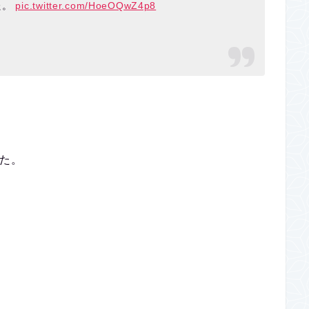
た。
pic.twitter.com/HoeOQwZ4p8
した。