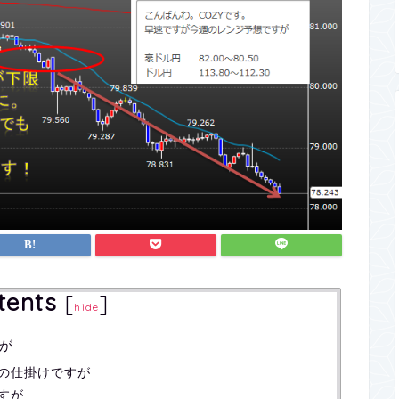
tents
[
]
hide
が
の仕掛けですが
すが