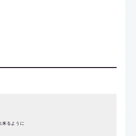
。
出来るように