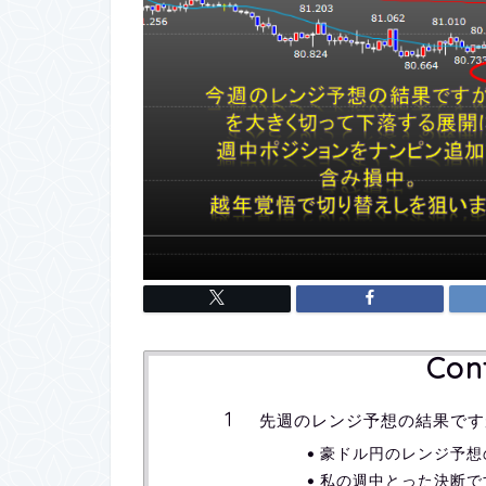
Con
先週のレンジ予想の結果です
豪ドル円のレンジ予想
私の週中とった決断で