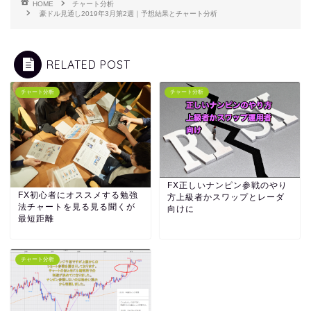
HOME
チャート分析
豪ドル見通し2019年3月第2週｜予想結果とチャート分析
RELATED POST
チャート分析
チャート分析
FX正しいナンピン参戦のやり
FX初心者にオススメする勉強
方上級者かスワップとレーダ
法チャートを見る見る聞くが
向けに
最短距離
チャート分析