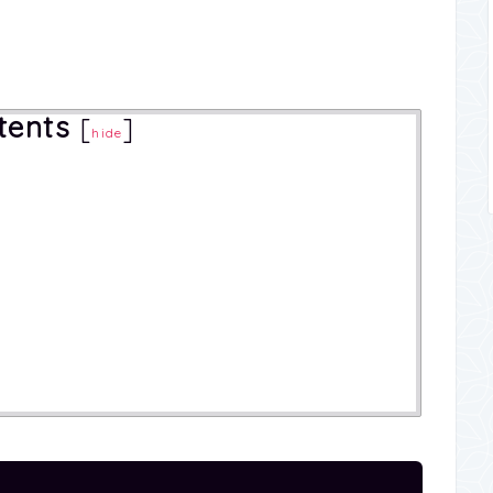
tents
[
]
hide