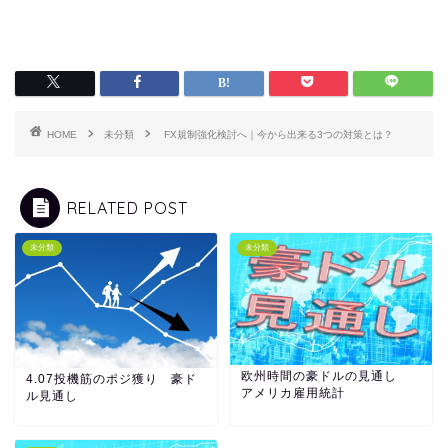
HOME
未分類
FX規制強化検討へ｜今から出来る3つの対策とは？
RELATED POST
未分類
未分類
欧州時間の豪ドルの見通し
4.07投機筋のポジ獲り 豪ド
アメリカ雇用統計
ル見通し