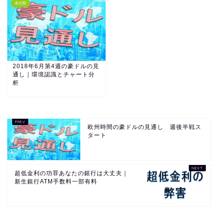
未分類
2018年6月第4週の豪ドルの見
通し｜環境認識とチャート分
析
欧州時間の豪ドルの見通し 週後半戦ス
タート
超低金利の功罪あなたの銀行は大丈夫｜
新生銀行ATM手数料一部有料