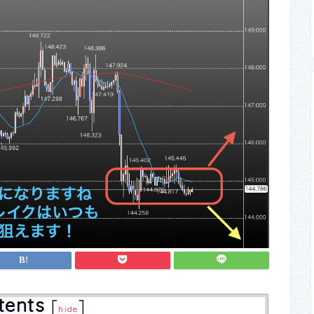
tents
[
]
hide