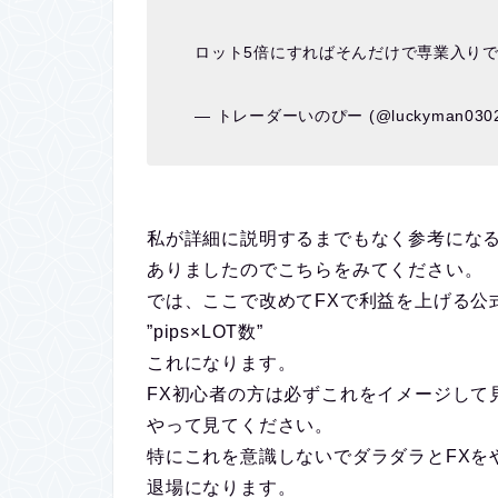
ロット5倍にすればそんだけで専業入り
— トレーダーいのぴー (@luckyman030
私が詳細に説明するまでもなく参考にな
ありましたのでこちらをみてください。
では、ここで改めてFXで利益を上げる公
”pips×LOT数”
これになります。
FX初心者の方は必ずこれをイメージして
やって見てください。
特にこれを意識しないでダラダラとFXを
退場になります。