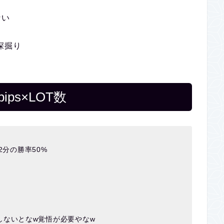
ない
深掘り
ps×LOT数
2分の勝率50%
しないとなw覚悟が必要やなw